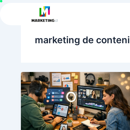
Ir
al
contenido
marketing de conten