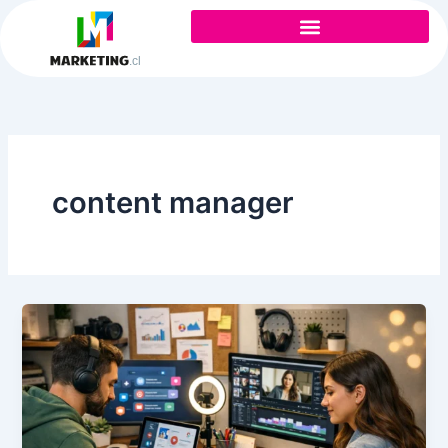
Ir
al
contenido
content manager