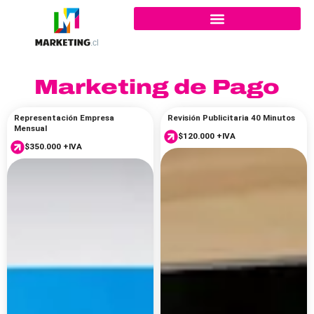
Ir
al
contenido
Marketing de Pago
Representación Empresa
Revisión Publicitaria 40 Minutos
Mensual
$
120.000
+IVA
$
350.000
+IVA