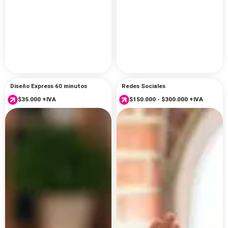
Diseño Express 60 minutos
Redes Sociales
R
$
35.000
+IVA
$
150.000
-
$
300.000
+IVA
a
n
g
o
d
e
p
r
e
c
i
o
s
:
d
e
s
d