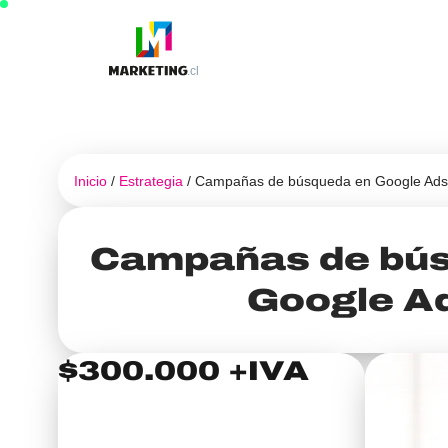
Ir
al
contenido
Inicio
/
Estrategia
/ Campañas de búsqueda en Google Ads
Campañas de bú
Google A
$
300.000
+IVA