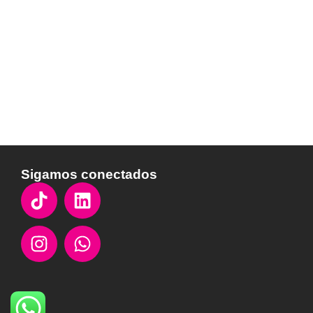
Sigamos conectados
Instagram
Linkedin
Whatsapp