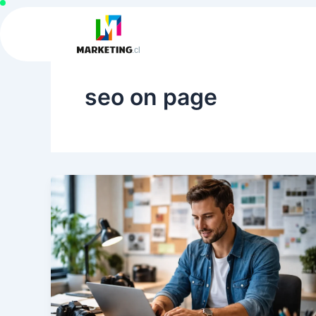
Ir
al
contenido
seo on page