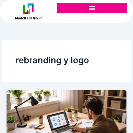
Ir
al
contenido
rebranding y logo