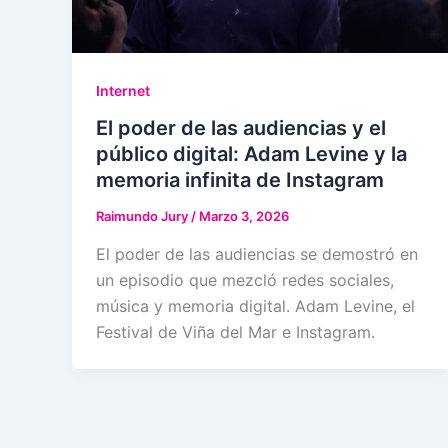
Internet
El poder de las audiencias y el
público digital: Adam Levine y la
memoria infinita de Instagram
Raimundo Jury
/
Marzo 3, 2026
El poder de las audiencias se demostró en
un episodio que mezcló redes sociales,
música y memoria digital. Adam Levine, el
Festival de Viña del Mar e Instagram.