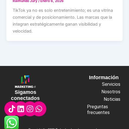
Raimundo Jury
/
Enero 6, 2026
TikTok ya no es solo entretenimiento; es una vitrina
comercial y de posicionamiento. Las marcas que la
integran estratégicamente ganan visibilidad y
velocidad.
Información
Servicios
Nosotros
Sigamos
conectados
Noticias
Linkedin
Instagram
Whatsapp
Preguntas
frecuentes