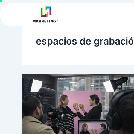
Ir
al
contenido
espacios de grabació